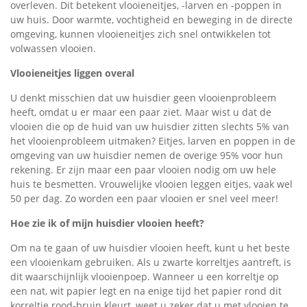
overleven. Dit betekent vlooieneitjes, -larven en -poppen in
uw huis. Door warmte, vochtigheid en beweging in de directe
omgeving, kunnen vlooieneitjes zich snel ontwikkelen tot
volwassen vlooien.
Vlooieneitjes liggen overal
U denkt misschien dat uw huisdier geen vlooienprobleem
heeft, omdat u er maar een paar ziet. Maar wist u dat de
vlooien die op de huid van uw huisdier zitten slechts 5% van
het vlooienprobleem uitmaken? Eitjes, larven en poppen in de
omgeving van uw huisdier nemen de overige 95% voor hun
rekening. Er zijn maar een paar vlooien nodig om uw hele
huis te besmetten. Vrouwelijke vlooien leggen eitjes, vaak wel
50 per dag. Zo worden een paar vlooien er snel veel meer!
Hoe zie ik of mijn huisdier vlooien heeft?
Om na te gaan of uw huisdier vlooien heeft, kunt u het beste
een vlooienkam gebruiken. Als u zwarte korreltjes aantreft, is
dit waarschijnlijk vlooienpoep. Wanneer u een korreltje op
een nat, wit papier legt en na enige tijd het papier rond dit
korreltje rood-bruin kleurt, weet u zeker dat u met vlooien te